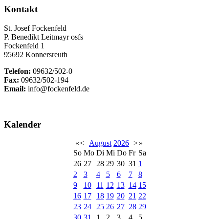
Kontakt
St. Josef Fockenfeld
P. Benedikt Leitmayr osfs
Fockenfeld 1
95692 Konnersreuth
Telefon:
09632/502-0
Fax:
09632/502-194
Email:
info@fockenfeld.de
Kalender
«
<
August
2026
>
»
So
Mo
Di
Mi
Do
Fr
Sa
26
27
28
29
30
31
1
2
3
4
5
6
7
8
9
10
11
12
13
14
15
16
17
18
19
20
21
22
23
24
25
26
27
28
29
30
31
1
2
3
4
5