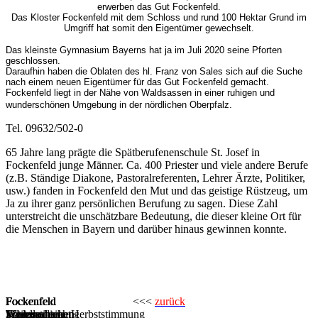
erwerben das Gut Fockenfeld.
Das Kloster Fockenfeld mit dem Schloss und rund 100 Hektar Grund im
Umgriff hat somit den Eigentümer gewechselt.
Das kleinste Gymnasium Bayerns hat ja im Juli 2020 seine Pforten
geschlossen.
Daraufhin haben die Oblaten des hl. Franz von Sales sich auf die Suche
nach einem neuen Eigentümer für das Gut Fockenfeld gemacht.
Fockenfeld liegt in der Nähe von Waldsassen in einer ruhigen und
wunderschönen Umgebung in der nördlichen Oberpfalz.
Tel. 09632/502-0
65 Jahre lang prägte die Spätberufenenschule St. Josef in
Fockenfeld junge Männer. Ca. 400 Priester und viele andere Berufe
(z.B. Ständige Diakone, Pastoralreferenten, Lehrer Ärzte, Politiker,
usw.) fanden in Fockenfeld den Mut und das geistige Rüstzeug, um
Ja zu ihrer ganz persönlichen Berufung zu sagen. Diese Zahl
unterstreicht die unschätzbare Bedeutung, die dieser kleine Ort für
die Menschen in Bayern und darüber hinaus gewinnen konnte.
Fockenfeld
Fockenfeld
Fockenfeld
Fockenfeld
Fockenfeld
Fockenfeld
<<<
zurück
Schlossansicht
Kapelle
Morgendliche Herbststimmung
Totengedenken
Winterstimmung
Weihnachten